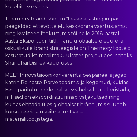
kui ehitussektoris.
Thermory brändi sõnum “Leave a lasting impact”
peegeldab ettevõtte elukeskkonna väärtustamist
ning kvaliteedifookust, mis tõi neile 2018. aastal
Aasta Eksportööri tiitli. Tänu globaalsele edule ja
oskuslikule brändistrateegiale on Thermory tooteid
kasutatud ka maailmakuulsates projektides, näiteks
Shanghai Disney kaupluses.
MELT Innovatsioonikonverentsi peapaneelis jagab
Katrin Reinaste-Parve teadmisi ja kogemusi, kuidas
Eesti päritolu toodet rahvusvahelisel turul eristada,
millised on ekspordi suurimad väljakutsed ning
kuidas ehitada üles globaalset brändi, mis suudab
konkureerida maailma juhtivate
materjalitootjatega.