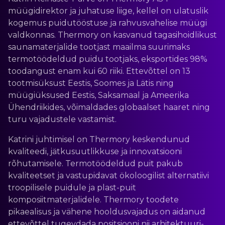
müügidirektor ja juhatuse liige, kellel on ulatuslik
kogemus puidutööstuse ja rahvusvahelise müügi
valdkonnas. Thermory on kasvanud tagasihoidlikust
saunamaterjalide tootjast maailma suurimaks
termotöödeldud puidu tootjaks, eksportides 98%
toodangust enam kui 60 riiki. Ettevõttel on 13
tootmisüksust Eestis, Soomes ja Lätis ning
müügiüksused Eestis, Saksamaal ja Ameerika
Ühendriikides, võimaldades globaalset haaret ning
turu vajadustele vastamist.
Katrini juhtimisel on Thermory keskendunud
kvaliteedi, jätkusuutlikkuse ja innovatsiooni
rõhutamisele. Termotöödeldud puit pakub
kvaliteetset ja vastupidavat ökoloogilist alternatiivi
troopilisele puidule ja plast-puit
komposiitmaterjalidele. Thermory toodete
pikaealisus ja vähene hooldusvajadus on aidanud
ettevõttel tugevdada positsiooni nii arhitektuuri-